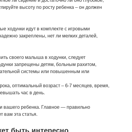
гкое ли сидение и достаточно ли оно глубокое,
лируйте высоту по росту ребенка – он должен
рые ходунки идут в комплекте с игровыми
надежно закреплены, нет ли мелких деталей,
ить своего малыша в ходунки, следует
одунки запрещены детям, больным рахитом,
ательной системы или повышенным или
рока, оптимальный возраст – 6-7 месяцев, время,
евышать час в день.
и вашего ребенка. Главное — правильно
т вам эта статья.
жет быть интересно