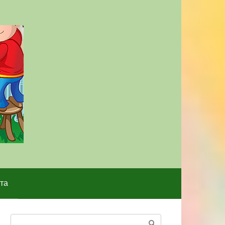
та
Поиск: