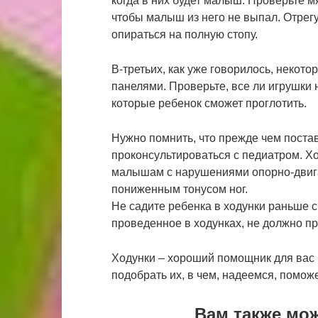
когда в них будет малыш. Проверьте мя
чтобы малыш из него не выпал. Отрегу
опираться на полную стопу.
В-третьих, как уже говорилось, некото
панелями. Проверьте, все ли игрушки 
которые ребенок сможет проглотить.
Нужно помнить, что прежде чем постав
проконсультироваться с педиатром. Х
малышам с нарушениями опорно-двиг
пониженным тонусом ног.
Не садите ребенка в ходунки раньше с
проведенное в ходунках, не должно пр
Ходунки – хороший помощник для вас 
подобрать их, в чем, надеемся, поможе
Вам также мо