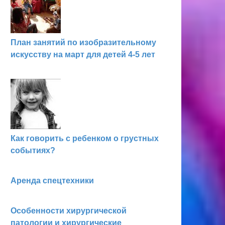
План занятий по изобразительному
искусству на март для детей 4-5 лет
Как говорить с ребенком о грустных
событиях?
Аренда спецтехники
Особенности хирургической
патологии и хирургические