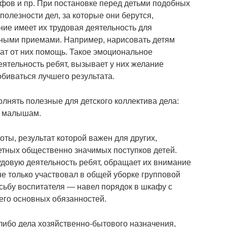
афов и пр. При постановке перед детьми подобных
олезности дел, за которые они берутся,
ние имеет их трудовая деятельность для
зными приемами. Например, нарисовать детям
чат от них помощь. Такое эмоциональное
ятельность ребят, вызывает у них желание
биваться лучшего результата.
нять полезные для детского коллектива дела:
ь малышам.
ты, результат которой важен для других,
ретных общественно значимых поступков детей.
удовую деятельность ребят, обращает их внимание
 не только участвовал в общей уборке групповой
ьбу воспитателя ― навел порядок в шкафу с
 его основных обязанностей.
либо дела хозяйственно-бытового назначения,