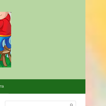
та
Поиск: