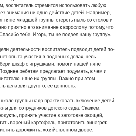
, воспитатель стремится использовать любую
без внимания ни одно действие детей. Например,
г няне младшей группы стереть пыль со столов и
нно приятно его внимание к взрослому потому, что
 Спасибо тебе, Игорь, ты не подвел нашу группу».
ели деятельности воспитатель подводит детей по-
 нет опыта участия в подобных делах, цель
збери шкаф с игрушками, помоги нашей няне
Позднее ребятам предлагает подумать, в чем и
итателю, няне их группы. Важно при этом
ь дела для другого, ее ценность.
 школе группы надо практиковать включение детей
ажны для сотрудников детского сада. Скажем,
одукты, принять участие в заготовке овощей,
тить вареный картофель, приготовить винегрет.
истить дорожки на хозяйственном дворе.