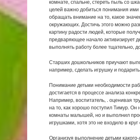
комнате, спальне, стереть пыль со шк
целей важно добиться понимания ими п
обращать внимание на то, какое значе
окружающих. Достичь этого можно ра
картину радости людей, которые полу
предваряющее начало активизирует де
выполнять работу более тщательно, до
Старших дошкольников приучают выпол
например, сделать игрушку и подарит
Понимание детьми необходимости рабо
достигается в процессе анализа конк
Например, воспитатель, . оценивая тр
на то, как хорошо поступил Тимур. Он
комнаты малышей, но и выполнил прос
игрушками, хотя это не входило в круг
Организуя выполнение детьми какого-