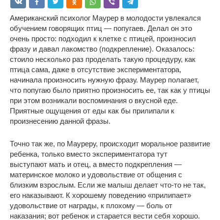
Американский психолог Маурер в молодости увлекался
обучением говорящих птиц — попугаев. Делал он это
очень просто: подходил к клетке с птицей, произносил
фразу и давал лакомство (подкрепление). Оказалось:
стоило несколько раз проделать такую процедуру, как
птица сама, даже в отсутствие экспериментатора,
начинала произносить нужную фразу. Маурер полагает,
что попугаю было приятно произносить ее, так как у птицы
при этом возникали воспоминания о вкусной еде.
Приятные ощущения от еды как бы прилипали к
произнесению данной фразы.
Точно так же, по Мауреру, происходит моральное развитие
ребенка, только вместо экспериментатора тут
выступают мать и отец, а вместо подкрепления —
материнское молоко и удовольствие от общения с
близким взрослым. Если же малыш делает что-то не так,
его наказывают. К хорошему поведению «прилипает»
удовольствие от награды, к плохому — боль от
наказания; вот ребенок и старается вести себя хорошо.