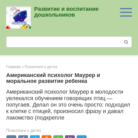
Перейти
Развитие и воспитание
к
дошкольников
контенту
Поиск:
Главная
»
Психологи о детях
Американский психолог Маурер и
моральное развитие ребенка
Американский психолог Маурер в молодости
увлекался обуче­нием говорящих птиц —
попугаев. Делал он это очень просто: подходил
к клетке с птицей, произносил фразу и давал
лаком­ство (подкрепле
Психологи о детях