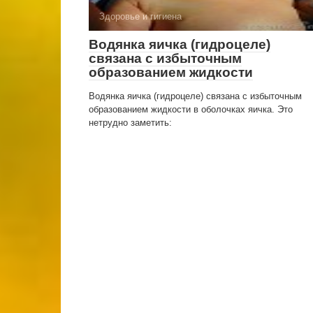
Здоровье и гигиена
Водянка яичка (гидроцеле)
связана с избыточ­ным
образованием жидкости
Водянка яичка (гидроцеле) связана с избыточ­ным
образованием жидкости в оболочках яичка. Это
нетрудно заметить: