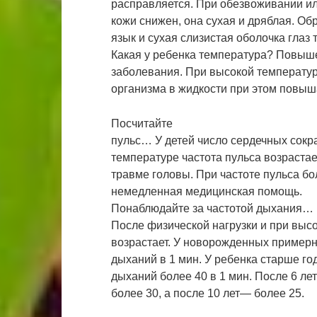
расправляется. При обезвоживании ил
кожи снижен, она сухая и дряблая. Об
язык и сухая слизистая оболочка глаз
Какая у ребенка температура? Повыш
заболевания. При высокой температур
организма в жидкости при этом повыш
Посчитайте
пульс… У детей число сердечных сокр
температуре частота пульса возрастае
травме головы. При частоте пульса бо
немедленная медицинская помощь.
Понаблюдайте за частотой дыхания… Ч
После физической нагрузки и при выс
возрастает. У новорожденных примерн
дыханий в 1 мин. У ребенка старше г
дыханий более 40 в 1 мин. После 6 ле
более 30, а после 10 лет— более 25.