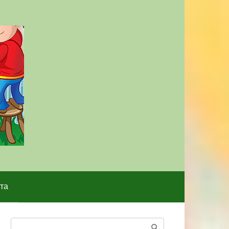
та
Поиск: