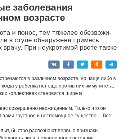
ые заболевания
чном возрасте
ота и понос, тем тяжелее обезвожи­
или в стуле обнаружена примесь
к врачу. При неукротимой рвоте также
тречаются в различном возрасте, но чаще либо в
когда у ребенка нет еще против них иммунитета,
ских коллективах становятся шире и
 вас совершенно неожиданным. Только что он
ред вами грустное и беспомощное существо… Все
пыт, быстро распознают первые признаки
бледность лица, подавленное состояние,