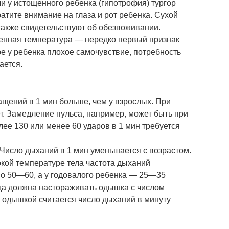
и у истощенного ребенка (гипотрофия) тургор
ратите внимание на глаза и рот ребенка. Сухой
 также свидетельствуют об обезвоживании.
енная температура — нередко первый признак
е у ребенка плохое самочувствие, потребность
ается.
ащений в 1 мин больше, чем у взрослых. При
т. Замедление пульса, например, может быть при
лее 130 или менее 60 ударов в 1 мин требуется
исло дыханий в 1 мин уменьшается с возрастом.
окой температуре тела частота дыханий
о 50—60, а у годовалого ребенка — 25—35
ода должна настораживать одышка с числом
т одышкой считается число дыханий в минуту