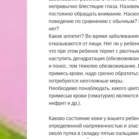
непривычно блестящие глаза. Назовем
постоянно обращать внимание. Наскол
поведение по сравнению с обычным? Не
нет?
Каков аппетит? Во время заболевания 
отказываются от пищи. Нет ли у ребен
что при этом ребенок теряет с рвотны
наступить дегидратация (обезвоживан
и понос, тем тяжелее обезвоживание. 
примесь крови, надо срочно обратитьс
потребуются неотложные меры.
Необходимо понаблюдать, какого цвета
примесью крови (гематурия) являются
нефрит и др.).
Каково состояние кожи у вашего ребе
определенной напряженностью и эласт
около пупка в складку пятью пальцами 