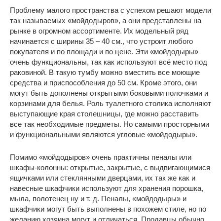
Проблему малого пространства с успехом решают модели
так называемых «мойдодыров», а они представлены на
рынке в огромном ассортименте. Их модельный ряд
начинается с ширины 35 – 40 см., что устроит любого
покупателя и по площади и по цене. Эти «мойдодыры»
очень функциональны, так как используют всё место под
раковиной. В такую тумбу можно вместить все моющие
средства и приспособления до 50 см. Кроме этого, они
могут быть дополнены открытыми боковыми полочками и
корзинами для белья. Роль туалетного столика исполняют
выступающие края столешницы, где можно расставить
все так необходимые предметы. Но самыми просторными
и функциональными являются угловые «мойдодыры».
Помимо «мойдодыров» очень практичны пеналы или
шкафы-колонны: открытые, закрытые, с выдвигающимися
ящичками или стеклянными дверцами, их так же как и
навесные шкафчики используют для хранения порошка,
мыла, полотенец ну и т. д. Пеналы, «мойдодыры» и
шкафчики могут быть выполнены в похожем стиле, но по
желанию хозяина могут и отличаться. Продавцы обычно