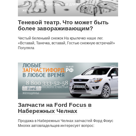
Секреты женского счастья для каждой
женщины
Теневой театр. Что может быть
более завораживающим?
Чистый беленький снежок На крылечко наше лег.
«Вставай, Танечка, вставай, Гостью снежную встречай!»
Погуляла
Секреты женского счастья для каждой
женщины
Запчасти на Ford Focus в
Набережных Челнах
Продажа в Набережных Челнах запчастей Форд Фокус
Многих автовладельцев интересует вопрос: