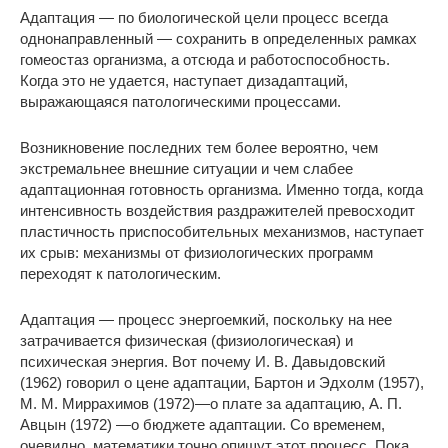
Адаптация — по биологической цели процесс всегда
однонаправленный — сохранить в определенных рамках
гомеостаз организма, а отсюда и работоспособность.
Когда это не удается, наступает дизадаптаций,
выражающаяся патологическими процессами.
Возникновение последних тем более вероятно, чем
экстремальнее внешние ситуации и чем слабее
адаптационная готовность организма. Именно тогда, когда
интенсивность воздействия раздражителей превосходит
пластичность приспособительных механизмов, наступает
их срыв: механизмы от физиологических программ
переходят к патологическим.
Адаптация — процесс энергоемкий, поскольку на нее
затрачивается физическая (физиологическая) и
психическая энергия. Вот почему И. В. Давыдовский
(1962) говорил о цене адаптации, Бартон и Эдхолм (1957),
М. М. Миррахимов (1972)—о плате за адаптацию, А. П.
Авцын (1972) —о бюджете адаптации. Со временем,
очевидно, математики точно опишут этот процесс. Пока