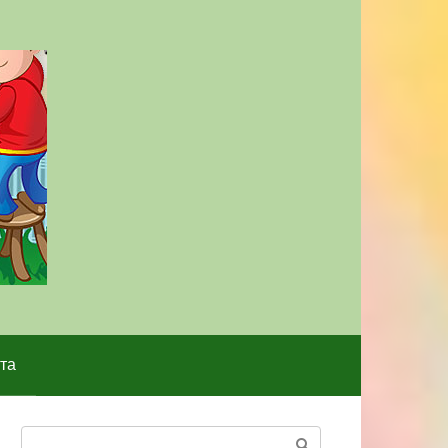
та
Поиск: