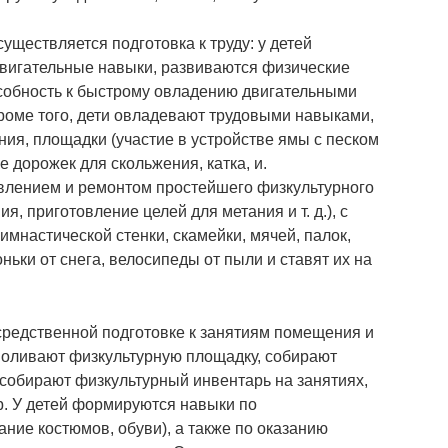
уществляется подготовка к труду: у детей
двигательные навыки, развиваются физические
особность к быстрому овладению двигательными
оме того, дети овладевают трудовыми навыками,
я, площадки (участие в устройстве ямы с песком
 дорожек для скольжения, катка, и.
товлением и ремонтом простейшего физкультурного
, приготовление целей для метания и т. д.), с
имнастической стенки, скамейки, мячей, палок,
оньки от снега, велосипеды от пыли и ставят их на
средственной подготовке к занятиям помещения и
 поливают физкультурную площадку, собирают
и собирают физкультурный инвентарь на занятиях,
р. У детей формируются навыки по
ние костюмов, обуви), а также по оказанию