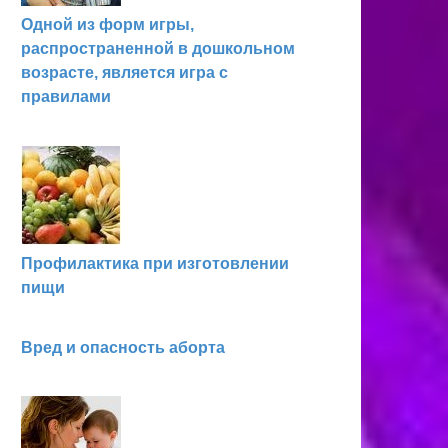
Одной из форм игры,
распространенной в дошкольном
возрасте, является игра с
правилами
Профилактика при изготовлении
пищи
Вред и опасность аборта