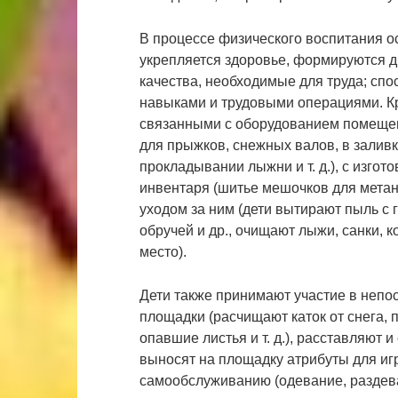
В процессе физического воспитания ос
укрепляется здоровье, формируются 
качества, необходимые для труда; сп
навыками и трудовыми операциями. Кр
связанными с оборудованием помещени
для прыжков, снежных валов, в заливке
прокладывании лыжни и т. д.), с изго
инвентаря (шитье мешочков для метания
уходом за ним (дети вытирают пыль с г
обручей и др., очищают лыжи, санки, к
место).
Дети также принимают участие в непо
площадки (расчищают каток от снега,
опавшие листья и т. д.), расставляют 
выносят на площадку атрибуты для иг
самообслуживанию (одевание, раздева