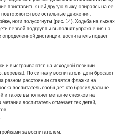
е приставить к ней другую лыжу, опираясь на ее
е повторяются все остальные движения.
ойке, ноги полусогнуты (рис. 14). Ходьба на лыжах
 дети первой подгруппы выполнят упражнения на
 определенной дистанции, воспитатель подает
жки и выстраиваются на исходной позиции
р, веревка). По сигналу воспитателя дети бросают
на разном расстоянии ставятся флажки на
роска воспитатель сообщает, кто бросил дальше.
ей и также выполняет метание снежков на
 метании воспитатель отмечает тех детей,
тов.
.
ройками за воспитателем.