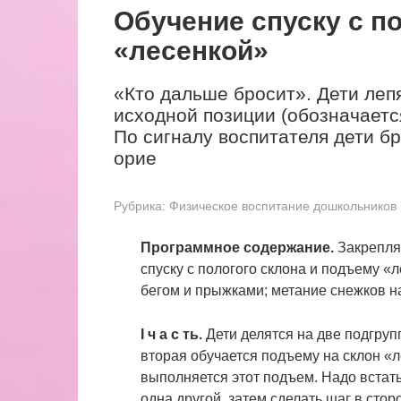
Обучение спуску с п
«лесенкой»
«Кто дальше бросит». Дети леп
исходной позиции (обозначается
По сигналу воспитателя дети б
орие
Рубрика:
Физическое воспитание дошкольников
Программное содержание.
Закреплят
спуску с пологого склона и подъему «
бегом и прыжками; метание снежков н
I ч а с ть.
Дети делятся на две подгрупп
вторая обучается подъему на склон «л
выполняется этот подъем. Надо встат
одна другой, затем сделать шаг в сто