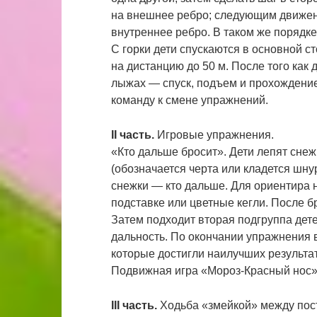
на внешнее ребро; следующим движени
внутреннее ребро. В таком же порядк
С горки дети спускаются в основной ст
на дистанцию до 50 м. После того как
лыжах — спуск, подъем и прохождение
команду к смене упражнений.
II часть.
Игровые упражнения.
«Кто дальше бросит». Дети лепят сне
(обозначается черта или кладется шну
снежки — кто дальше. Для ориентира 
подставке или цветные кегли. После б
Затем подходит вторая подгруппа дет
дальность. По окончании упражнения в
которые достигли наилучших результа
Подвижная игра «Мороз-Красный нос»
III часть.
Ходьба «змейкой» между пост