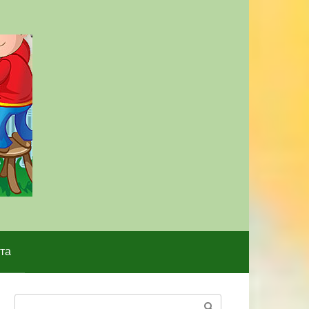
та
Поиск: