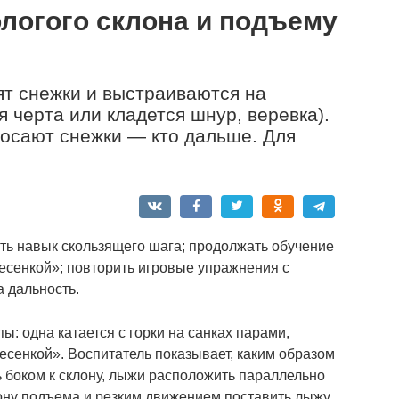
ологого склона и подъему
ят снежки и выстраиваются на
 черта или кладется шнур, верев­ка).
росают снежки — кто дальше. Для
ь навык скользящего шага; продолжать обучение
лесенкой»; повторить игровые упражнения с
а дальность.
ы: одна катается с горки на санках парами,
есенкой». Воспитатель показывает, каким образом
ь боком к склону, лыжи расположить параллельно
рону подъема и резким движением поставить лыжу