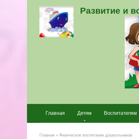
Перейти
Развитие и 
к
контенту
Главная
Детям
Воспитателям
Главная
»
Физическое воспитание дошкольников