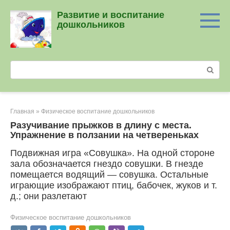
Перейти
Развитие и воспитание
к
дошкольников
контенту
Поиск:
Главная
»
Физическое воспитание дошкольников
Разучивание прыжков в длину с места.
Упражнение в ползании на четвереньках
Подвижная игра «Совушка». На одной стороне
зала обознача­ется гнездо совушки. В гнезде
помещается водящий — совушка. Остальные
играющие изображают птиц, бабочек, жуков и т.
д.; они разлетают
Физическое воспитание дошкольников