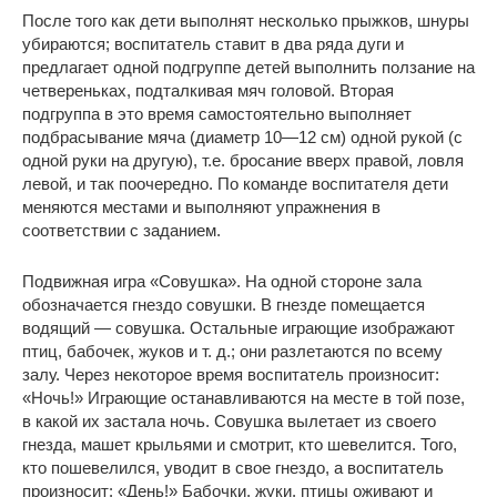
После того как дети выполнят несколько прыжков, шнуры
убираются; воспитатель ставит в два ряда дуги и
предлагает одной подгруппе детей выполнить ползание на
четвереньках, подталкивая мяч головой. Вторая
подгруппа в это время самостоятельно выполняет
подбрасывание мяча (диаметр 10—12 см) одной рукой (с
одной руки на другую), т.е. бросание вверх правой, ловля
левой, и так поочередно. По команде воспитателя дети
меняются местами и выполняют упражнения в
соответствии с заданием.
Подвижная игра «Совушка». На одной стороне зала
обозначается гнездо совушки. В гнезде помещается
водящий — совушка. Остальные играющие изображают
птиц, бабочек, жуков и т. д.; они разлетаются по всему
залу. Через некоторое время воспитатель произносит:
«Ночь!» Играющие останавливаются на месте в той позе,
в какой их застала ночь. Совушка вылетает из своего
гнезда, машет крыльями и смотрит, кто шевелится. Того,
кто пошевелился, уводит в свое гнездо, а воспитатель
произносит: «День!» Бабочки, жуки, птицы оживают и