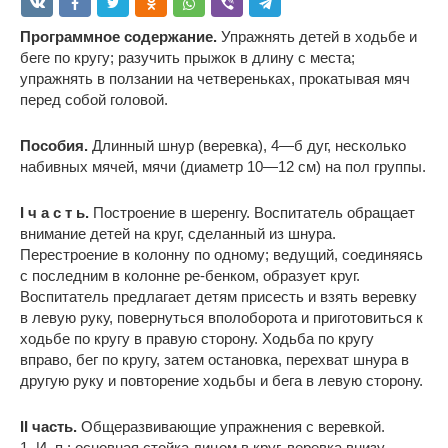
Программное содержание.
Упражнять детей в ходьбе и
беге по кругу; разучить прыжок в длину с места;
упражнять в ползании на четвереньках, прокатывая мяч
перед собой головой.
Пособия.
Длинный шнур (веревка), 4—б дуг, несколько
набивных мячей, мячи (диаметр 10—12 см) на пол группы.
I ч а с т ь.
Построение в шеренгу. Воспитатель обращает
внимание детей на круг, сделанный из шнура.
Перестроение в колонну по одному; ведущий, соединяясь
с последним в колонне ре-бенком, образует круг.
Воспитатель предлагает детям присесть и взять веревку
в левую руку, повернуться вполоборота и приготовиться к
ходьбе по кругу в правую сторону. Ходьба по кругу
вправо, бег по кругу, затем остановка, перехват шнура в
другую руку и повторение ходьбы и бега в левую сторону.
II часть.
Общеразвивающие упражнения с веревкой.
1. И. п.: основная стойка лицом в круг, веревка внизу