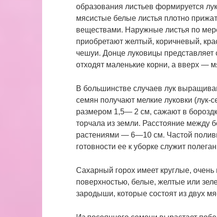
образования листьев формируется лук
мясистые белые листья плотно прижат
веществами. Наружные листья по мер
приобретают желтый, коричневый, кр
чешуи. Донце луковицы представляет 
отходят маленькие корни, а вверх ― м
В большинстве случаев лук выращиваю
семян получают мелкие луковки (лук-с
размером 1,5― 2 см, сажают в бороздки
торчала из земли. Расстояние между 
растениями ― 6―10 см. Частой поливк
готовности ее к уборке служит полега
Сахарный горох имеет круглые, очень
поверхностью, белые, желтые или зел
зародыши, которые состоят из двух мя