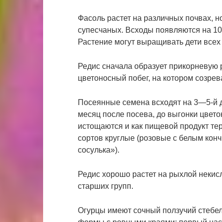
Фасоль растет на различных почвах, н
супесчаных. Всходы появляются на 10
Растение могут выращивать дети всех 
Редис сначала образует прикорневую 
цветоносный побег, на котором созре
Посеянные семена всходят на 3―5-й 
месяц после посева, до выгонки цвето
истощаются и как пищевой продукт те
сортов круглые (розовые с белым кон
сосулька»).
Редис хорошо растет на рыхлой некисл
старших групп.
Огурцы имеют сочный ползучий стебел