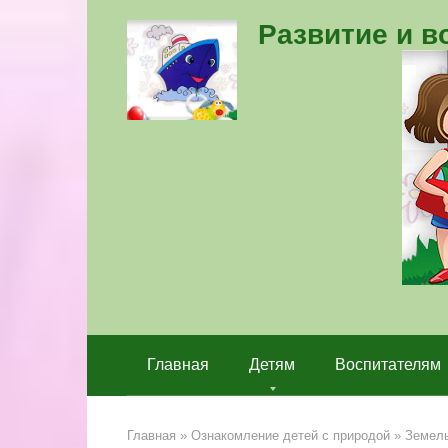
Перейти
Развитие и 
к
контенту
Главная
Детям
Воспитателям
Главная
»
Ознакомление детей с природой
»
Земель