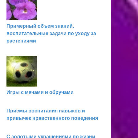
Примерный объем знаний,
воспитательные задачи по уходу за
растениями
Игры с мячами и обручами
Приемы воспитания навыков и
привычек нравственного поведения
С золотыми украшениями по жизни