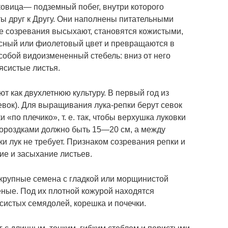
овица― подземный побег, внутри которого
ы друг к Другу. Они наполнены питательными
е созревания высыхают, становятся кожистыми,
асный или фиолетовый цвет и превращаются в
собой видоизмененный стебель: вниз от него
ясистые листья.
т как двухлетнюю культуру. В первый год из
евок). Для выращивания лука-репки берут севок
 «по плечико», т. е. так, чтобы верхушка луковки
бороздками должно быть 15―20 см, а между
и лук не требует. Признаком созревания репки и
ние и засыхание листьев.
 крупные семена с гладкой или морщинистой
еные. Под их плотной кожурой находятся
систых семядолей, корешка и почечки.