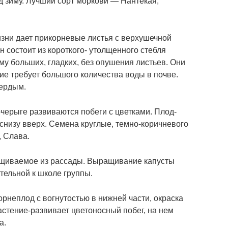
д зиму. Лучший сорт моркови ― Нантекая,
изни дает прикорневые листья с верхушечной
Он состоит из короткого- утолщенного стебля
му больших, гладких, без опушения листьев. Они
ие требует большого количества воды в почве.
вердым.
очерыге развиваются побеги с цветками. Плод-
снизу вверх. Семена круглые, темно-коричневого
 Слава.
ращиваемое из рассады. Выращивание капусты
тельной к школе группы.
орнеплод с вогнутостью в нижней части, окраска
растение-развивает цветоносный побег, на нем
а.