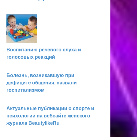
Воспитанию речевого слуха и
голосовых реакций
Болезнь, возникавшую при
дефиците общения, назвали
госпитализмом
Актуальные публикации о спорте и
психологии на вебсайте женского
журнала BeautylikeRu