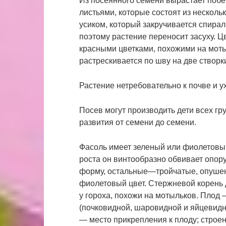
Из посеянного семени вырастает побе
листьями, которые состоят из нескол
усиком, который закручивается спирал
поэтому растение переносит засуху. 
красными цветками, похожими на мотыл
растрескивается по шву на две створк
Растение нетребовательно к почве и у
Посев могут производить дети всех гр
развития от семени до семени.
Фасоль имеет зеленый или фиолетовы
роста он винтообразно обвивает опор
форму, остальные―тройчатые, опушен
фиолетовый цвет. Стержневой корень д
у гороха, похожи на мотыльков. Плод
(почковидной, шаровидной и яйцевидно
― место прикрепления к плоду; строени