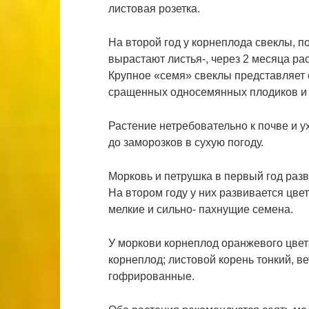
листовая розетка.
На второй год у корнеплода свеклы, 
вырастают листья-, через 2 месяца рас
Крупное «семя» свеклы представляет с
сращенных односемянных плодиков и д
Растение нетребовательно к почве и у
до заморозков в сухую погоду.
Морковь и петрушка в первый год разв
На втором году у них развивается цве
мелкие и сильно- пахнущие семена.
У моркови корнеплод оранжевого цвет
корнеплод; листовой корень тонкий, ве
гофрированные.