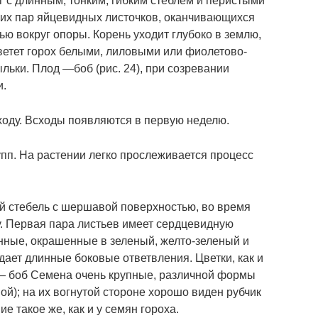
г с длинным, тонким, гибким стеблем и перистыми
ьких пар яйцевидных листочков, оканчивающихся
ью вокруг опоры. Корень уходит глубоко в землю,
Цветет горох белыми, лиловыми или фиолетово-
ьки. Плод ―боб (рис. 24), при созревании
и.
ходу. Всходы появляются в первую неделю.
упп. На растении легко прослеживается процесс
й стебель с шершавой поверхностью, во время
у. Первая пара листьев имеет сердцевидную
ные, окрашенные в зеленый, желто-зеленый и
ает длинные боковые ответвления. Цветки, как и
 ― боб Семена очень крупные, различной формы
й); на их вогнутой стороне хорошо виден рубчик
е такое же, как и у семян гороха.