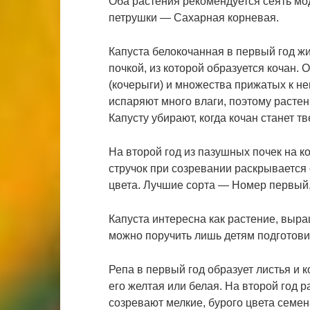
Оба растения рекомендуется сеять мо
петрушки ― Сахарная корневая.
Капуста белокочанная в первый год ж
почкой, из которой образуется кочан. 
(кочерыги) и множества прижатых к не
испаряют много влаги, поэтому растен
Капусту убирают, когда кочан станет т
На второй год из пазушных почек на к
стручок при созревании раскрывается 
цвета. Лучшие сорта ― Номер первый,
Капуста интересна как растение, вы
можно поручить лишь детям подготови
Репа в первый год образует листья и к
его желтая или белая. На второй год 
созревают мелкие, бурого цвета семен