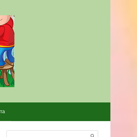
та
Поиск: