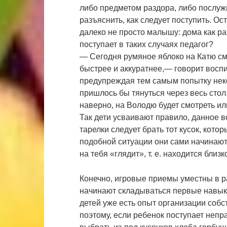
либо предметом раздора, либо послуж
разъяснить, как следует поступить. О
далеко не просто малышу: дома как ра
поступает в таких случаях педагог?
— Сегодня румяное яблоко на Катю смо
быстрее и аккуратнее,— говорит воспит
предупреждая тем самым попытку неко
пришлось бы тянуться через весь стол
наверно, на Володю будет смотреть или
Так дети усваивают правило, данное 
тарелки следует брать тот кусок, кото
подобной ситуации они сами начинают 
на тебя «глядит», т. е. находится близк
Конечно, игровые приемы уместны в р
начинают складываться первые навыки
детей уже есть опыт организации собс
поэтому, если ребенок поступает непра