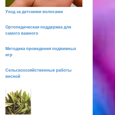
Уход за детскими волосами
Ортопедическая поддержка для
самого важного
Методика проведения подвижных
игр
Сельскохозяйственные работы
весной