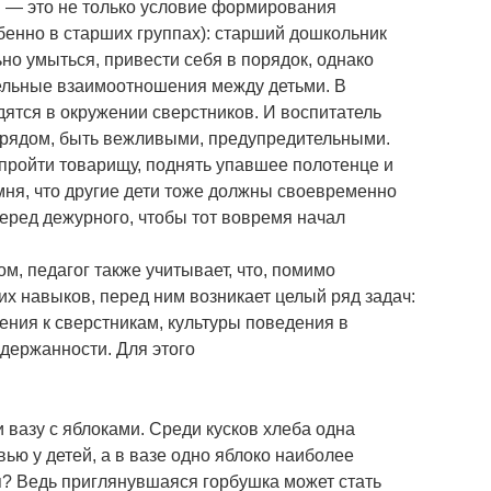
 — это не только условие формирования
бенно в старших группах): старший дошкольник
но умыться, привести себя в порядок, однако
ельные взаимоотношения между детьми. В
дятся в окружении сверстников. И воспитатель
то рядом, быть вежливыми, предупредительными.
 пройти товарищу, поднять упавшее полотенце и
омня, что другие дети тоже должны своевременно
вперед дежурного, чтобы тот вовремя начал
, педагог также учитывает, что, помимо
их навыков, перед ним возникает целый ряд задач:
ния к сверстникам, культуры поведения в
сдержанности. Для этого
 вазу с яблоками. Среди кусков хлеба одна
ю у детей, а в вазе одно яблоко наиболее
ся? Ведь приглянувшаяся горбушка может стать