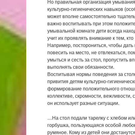
Но правильная организация умывания
культурно-гигиенических навыков (осо
может вполне самостоятельно тщатель
важно воспитывать при этом положит
умывальной комнате дети всегда нахо
учит их проявлять внимание к тем, к
Например, посторониться, чтобы дать
повесить на место, не отвлекаться, п
умыться и сесть за стол, пропустить 
выполнять свои обязанности.
Воспитывая нормы поведения за столом
привития детям культурно-гигиеническ
формирование положительного отноше
коллективе, скромности, вежливости, 
он использует разные ситуации.
…На стол подали тарелку с хлебом или
горбушка, пользующаяся особой любовь
румяное. Кому из детей они достанут