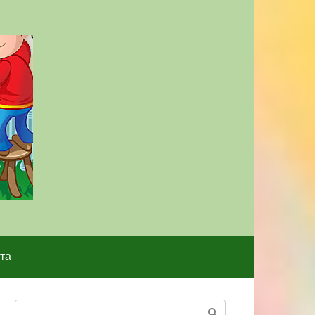
та
Поиск: