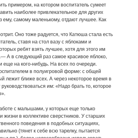
ить примером, на котором воспитатель сумеет
ставить наиболее привлекательное для других
з ему, самому маленькому, отдают лучшее. Как
трит. Оно тоже радуется, что Катюша стала есть
атель, ставя на стол вазу с яблоками и
торых ребят взять лучшее, хотя для этого им
.— А в следующий раз самое красивое яблоко,
 еще на кого-нибудь. На всех по очереди.
воспитателем в полуигровой форме: с общей
рый лежит ближе всех. А через некоторое время в
руководствоваться им: «Надо брать то, которое
о».
аботе с малышами, у которых еще только
 жизни в коллективе сверстников. У старших
твенного поведения в подобных ситуациях,
вильно (тянет к себе всю тарелку, пытается