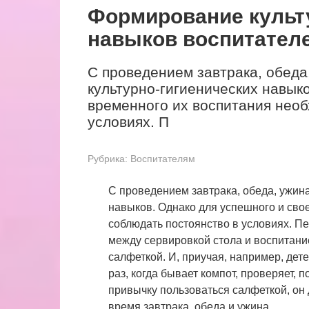
Формирование культ
навыков воспитател
С проведением завтрака, обед
культурно-гигиенических навыко
временного их воспитания необ
условиях. П
Рубрика:
Воспитателям
С проведением завтрака, обеда, ужин
навыков. Однако для успешного и сво
соблюдать постоянство в условиях. Пе
между сервировкой стола и воспитани
салфеткой. И, приучая, например, дете
раз, когда бывает компот, проверяет, 
привычку пользоваться салфеткой, он 
время завтрака, обеда и ужина.