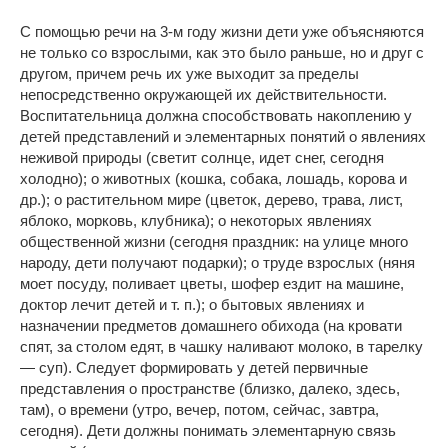
С помощью речи на 3-м году жизни дети уже объясняются
не только со взрослыми, как это было раньше, но и друг с
другом, причем речь их уже выходит за пределы
непосредственно окружающей их действительности.
Воспитательница должна способствовать накоплению у
детей представлений и элементарных понятий о явлениях
неживой природы (светит солнце, идет снег, сегодня
холодно); о животных (кошка, собака, лошадь, корова и
др.); о растительном мире (цветок, дерево, трава, лист,
яблоко, морковь, клубника); о некоторых явлениях
общественной жизни (сегодня праздник: на улице много
народу, дети получают подарки); о труде взрослых (няня
моет посуду, поливает цветы, шофер ездит на машине,
доктор лечит детей и т. п.); о бытовых явлениях и
назначении предметов домашнего обихода (на кровати
спят, за столом едят, в чашку наливают молоко, в тарелку
— суп). Следует формировать у детей первичные
представления о пространстве (близко, далеко, здесь,
там), о времени (утро, вечер, потом, сейчас, завтра,
сегодня). Дети должны понимать элементарную связь